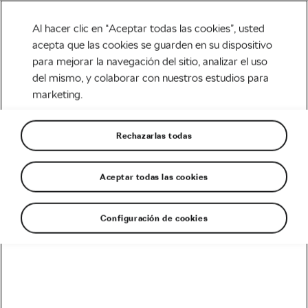
Al hacer clic en “Aceptar todas las cookies”, usted
acepta que las cookies se guarden en su dispositivo
para mejorar la navegación del sitio, analizar el uso
Tag:
alimentos
del mismo, y colaborar con nuestros estudios para
marketing.
proteger sistema
inmunologíco
Rechazarlas todas
Aceptar todas las cookies
Alimentos para proteger tu sistema
Configuración de cookies
inmunológico
abril 8, 2020
en
3:52 pm
5 min de lectura
Carretera