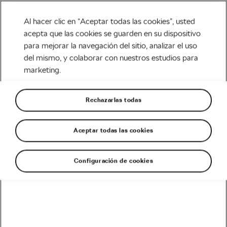
Al hacer clic en “Aceptar todas las cookies”, usted
acepta que las cookies se guarden en su dispositivo
para mejorar la navegación del sitio, analizar el uso
Tag:
adaptar la
del mismo, y colaborar con nuestros estudios para
marketing.
empresa a la bicicleta
Rechazarlas todas
Aceptar todas las cookies
¿Qué tiene que hacer una empresa
para fomentar el ciclismo entre sus
empleados?
abril 27, 2018
en
11:03 am
Configuración de cookies
Life Style
Recomendado