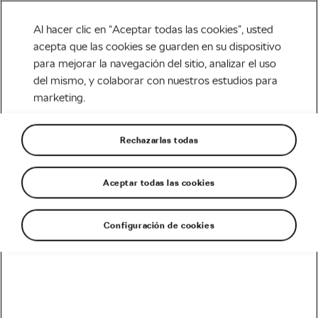
Al hacer clic en “Aceptar todas las cookies”, usted
acepta que las cookies se guarden en su dispositivo
para mejorar la navegación del sitio, analizar el uso
Carretera
del mismo, y colaborar con nuestros estudios para
marketing.
Reinado de Pogacar,
venganza de Roglic…
Rechazarlas todas
Favoritos al Tour 2021
Aceptar todas las cookies
Escrito por
Siegfried Mortkowitz
junio 25, 2021
en
6:51 am
6 min de lectura
Configuración de cookies