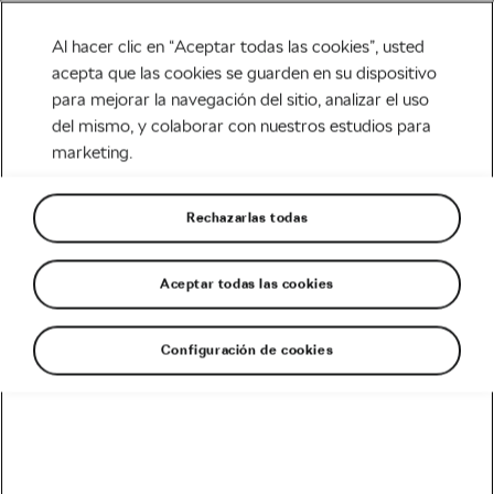
Al hacer clic en “Aceptar todas las cookies”, usted
acepta que las cookies se guarden en su dispositivo
para mejorar la navegación del sitio, analizar el uso
Carretera
del mismo, y colaborar con nuestros estudios para
marketing.
Como incrementar la
tolerancia al dolor ciclista –
Rechazarlas todas
Toca sufrir
Aceptar todas las cookies
Escrito por
Jiri Kaloc
diciembre 5, 2019
en
4:17 pm
5 min de lectura
Configuración de cookies