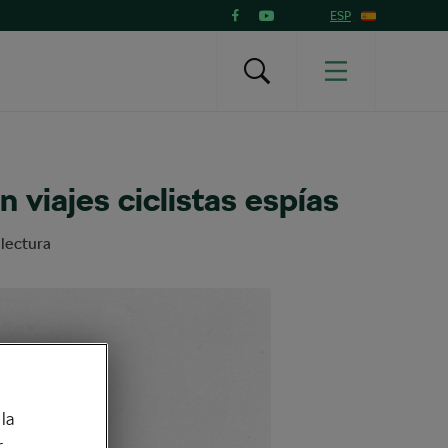
ESP
 viajes ciclistas espías
lectura
la
r