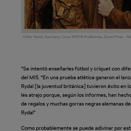
Hitler Youth, Germany, Circa 1933 © Profimedia, Zuma Press – 
“Se intentó enseñarles fútbol y críquet con dif
del MI5. “En una prueba atlética ganaron el lanz
Rydal [la juventud británica] tuvieron éxito en 
les atrajo porque, según los informes, han hecho
de regalos y muchas gorras negras alemanas de
Rydal”
Como probablemente se puede adivinar por este 