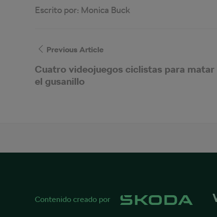
Escrito por:
Monica Buck
Previous Article
Cuatro videojuegos ciclistas para matar
el gusanillo
Contenido creado por