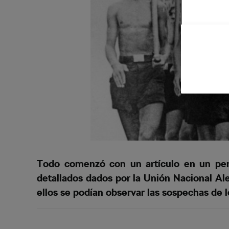
Todo comenzó con un artículo en un peri
detallados dados por la Unión Nacional Alem
ellos se podían observar las sospechas de l