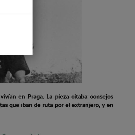
ivían en Praga. La pieza citaba consejos
tas que iban de ruta por el extranjero, y en