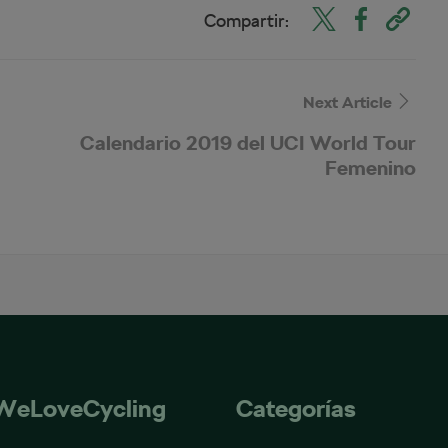
Compartir:
Next Article
Calendario 2019 del UCI World Tour
Femenino
WeLoveCycling
Categorías