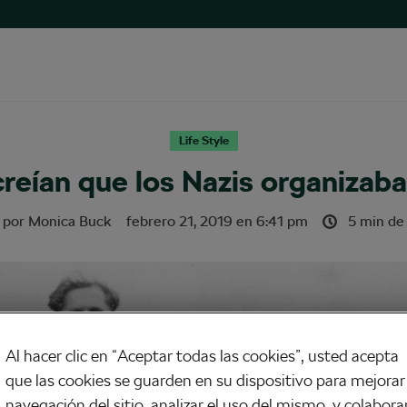
Life Style
reían que los Nazis organizaban
o por
Monica Buck
febrero 21, 2019
en
6:41 pm
5 min de 
Al hacer clic en “Aceptar todas las cookies”, usted acepta
que las cookies se guarden en su dispositivo para mejorar 
navegación del sitio, analizar el uso del mismo, y colabora