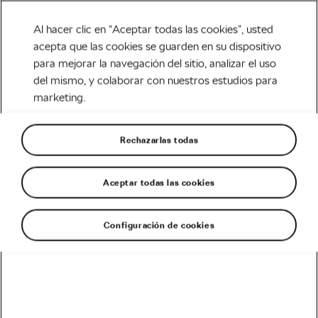
Al hacer clic en “Aceptar todas las cookies”, usted
acepta que las cookies se guarden en su dispositivo
para mejorar la navegación del sitio, analizar el uso
MTB & Aventura
del mismo, y colaborar con nuestros estudios para
marketing.
Nace la leyenda de la Škoda
Gran Fondo Priorat
Rechazarlas todas
Escrito por
Luis Ortega @ciclored
abril 10, 2018
en
7:41 am
Aceptar todas las cookies
Configuración de cookies