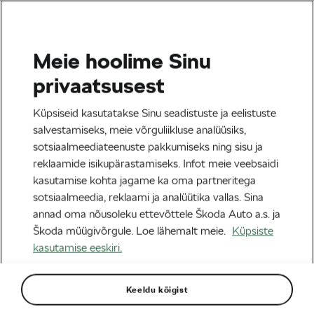
Meie hoolime Sinu
Tag:
HIIT
privaatsusest
Küpsiseid kasutatakse Sinu seadistuste ja eelistuste
salvestamiseks, meie võrguliikluse analüüsiks,
sotsiaalmeediateenuste pakkumiseks ning sisu ja
Ratturi immuunsus: kumb tõstab
reklaamide isikupärastamiseks. Infot meie veebsaidi
rohkem haigestumisriski, kas
kasutamise kohta jagame ka oma partneritega
intensiivsus või maht?
05/02/2026
kell
12:39
4 minuti lugemine
sotsiaalmeedia, reklaami ja analüütika vallas. Sina
Tervis & trenn
annad oma nõusoleku ettevõttele Škoda Auto a.s. ja
Škoda müügivõrgule. Loe lähemalt meie.
Küpsiste
kasutamise eeskiri.
Sildid kategooriast
Keeldu kõigist
Tour de France
le tour
L´Étape