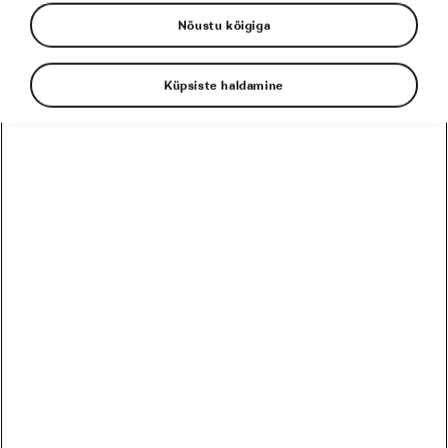
Nõustu kõigiga
Tadej Pogačar
Toitumine
Küpsiste haldamine
EESSEISVAD
PRO
HARRASTAJA
12
Harrastaja
Škoda MTB Kolmapäevak Pirita SKO Motors Spetsiaal
August
3 päeva
Eesti
26
Harrastaja
Škoda MTB Kolmapäevak Saku
August
17 päeva
Eesti
09
Harrastaja
Škoda MTB Kolmapäevak Ruu
September
31 päeva
Eesti