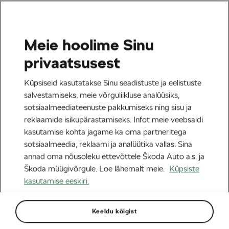
Meie hoolime Sinu
Maanteesõit
privaatsusest
Tour de Gourmandise:
Küpsiseid kasutatakse Sinu seadistuste ja eelistuste
kulinaariahuvilise reisijuht
salvestamiseks, meie võrguliikluse analüüsiks,
sotsiaalmeediateenuste pakkumiseks ning sisu ja
Tour de France’il
reklaamide isikupärastamiseks. Infot meie veebsaidi
kasutamise kohta jagame ka oma partneritega
Autor:
Martin Atanasov
02/07/2024
kell
01:11
sotsiaalmeedia, reklaami ja analüütika vallas. Sina
7 minuti lugemine
annad oma nõusoleku ettevõttele Škoda Auto a.s. ja
Škoda müügivõrgule. Loe lähemalt meie.
Küpsiste
kasutamise eeskiri.
Keeldu kõigist