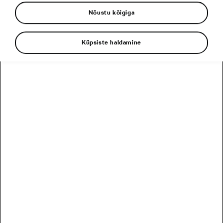
Nõustu kõigiga
Küpsiste haldamine
Le Tour juba käib ning aeg on
rääkida aasta suurima
jalgrattavõistlusega seotud
olulistest asjadest. Muidugi
võime rääkida ajakavast, eri
tiimide treeningute eripäradest
ja nende varustusest, aga seda
kõike näed Sa paari nädala pärast