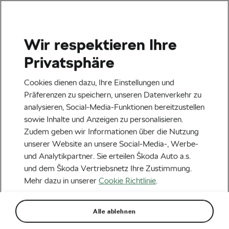
Wir respektieren Ihre
Veranstaltungen
Privatsphäre
Heilbronn
23.08.2026
Cookies dienen dazu, Ihre Einstellungen und
Lidl Deutschland Tour – Cycling Tour 2026
Präferenzen zu speichern, unseren Datenverkehr zu
analysieren, Social-Media-Funktionen bereitzustellen
Next
sowie Inhalte und Anzeigen zu personalisieren.
Zudem geben wir Informationen über die Nutzung
unserer Website an unsere Social-Media-, Werbe-
Aktuelles
und Analytikpartner. Sie erteilen Škoda Auto a.s.
Warum Frauen-Radsport
und dem Škoda Vertriebsnetz Ihre Zustimmung.
Mehr dazu in unserer
Cookie Richtlinie
.
heute die spannendsten
Rennen im Radsport liefert
Alle ablehnen
Von
Megan Flottorp
2. Juli 2026
um
10:16
Uhr