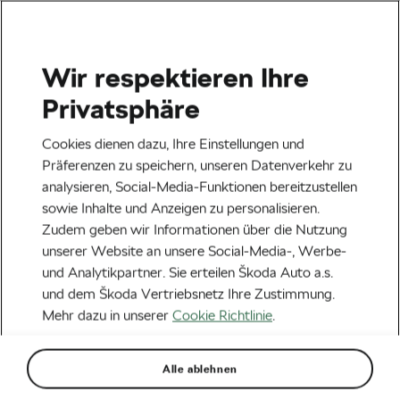
Wir respektieren Ihre
Veranstaltungen
Privatsphäre
Heilbronn
23.08.2026
Cookies dienen dazu, Ihre Einstellungen und
Lidl Deutschland Tour – Cycling Tour 2026
Präferenzen zu speichern, unseren Datenverkehr zu
analysieren, Social-Media-Funktionen bereitzustellen
Next
sowie Inhalte und Anzeigen zu personalisieren.
Zudem geben wir Informationen über die Nutzung
unserer Website an unsere Social-Media-, Werbe-
Aktuelles
und Analytikpartner. Sie erteilen Škoda Auto a.s.
Fuelling Femmes: Was
und dem Škoda Vertriebsnetz Ihre Zustimmung.
Mehr dazu in unserer
Cookie Richtlinie
.
Rennfahrerinnen bei der
Tour de France essen
Alle ablehnen
Von
Škoda We Love Cycling