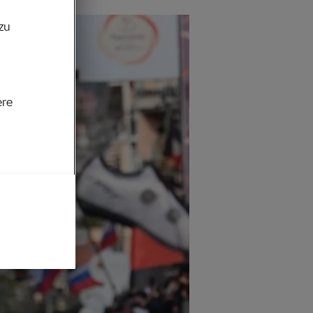
zu
ere