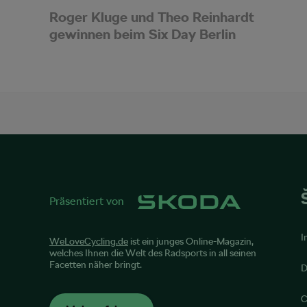
Roger Kluge und Theo Reinhardt
gewinnen beim Six Day Berlin
Präsentiert von
I
WeLoveCycling.de
ist ein junges Online-Magazin,
welches Ihnen die Welt des Radsports in all seinen
Facetten näher bringt.
D
C