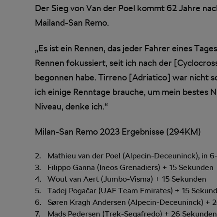
Der Sieg von Van der Poel kommt 62 Jahre nac
Mailand-San Remo.
„Es ist ein Rennen, das jeder Fahrer eines Tag
Rennen fokussiert, seit ich nach der [Cyclocro
begonnen habe. Tirreno [Adriatico] war nicht so
ich einige Renntage brauche, um mein bestes N
Niveau, denke ich.“
Milan-San Remo 2023 Ergebnisse (294KM)
Mathieu van der Poel (Alpecin-Deceuninck), in 6
Filippo Ganna (Ineos Grenadiers) + 15 Sekunden
Wout van Aert (Jumbo-Visma) + 15 Sekunden
Tadej Pogačar (UAE Team Emirates) + 15 Sekun
Søren Kragh Andersen (Alpecin-Deceuninck) + 
Mads Pedersen (Trek-Segafredo) + 26 Sekunde