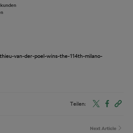
Sekunden
en
n
hieu-van-der-poel-wins-the-114th-milano-
Teilen:
Next Article