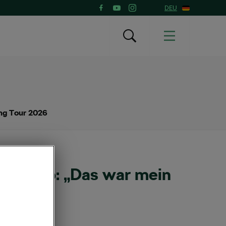
DEU
ing Tour 2026
an Remo: „Das war mein