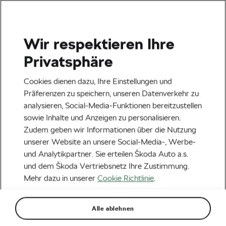
Wir respektieren Ihre
Veranstaltungen
Privatsphäre
Heilbronn
23.08.2026
Cookies dienen dazu, Ihre Einstellungen und
Lidl Deutschland Tour – Cycling Tour 2026
Präferenzen zu speichern, unseren Datenverkehr zu
analysieren, Social-Media-Funktionen bereitzustellen
Next
sowie Inhalte und Anzeigen zu personalisieren.
Zudem geben wir Informationen über die Nutzung
unserer Website an unsere Social-Media-, Werbe-
Aktuelles
und Analytikpartner. Sie erteilen Škoda Auto a.s.
Autos unterstützen die
und dem Škoda Vertriebsnetz Ihre Zustimmung.
Mehr dazu in unserer
Cookie Richtlinie
.
Fahrräder: Was braucht es,
damit die Tour de France
Alle ablehnen
stattfinden kann?