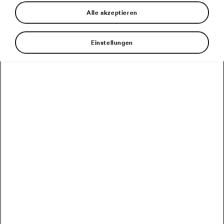
Alle akzeptieren
Von
We Love Cycling
1. Juli 2022
um
12:58
Uhr
7 Minuten Lesezeit
Einstellungen
Schaut man sich die diesjährigen Zahlen an, so