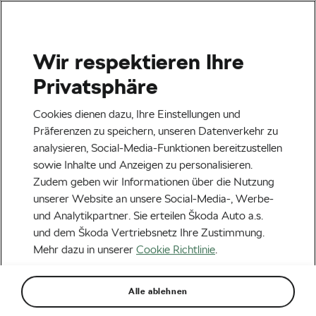
Wir respektieren Ihre
Veranstaltungen
Privatsphäre
Heilbronn
23.08.2026
Cookies dienen dazu, Ihre Einstellungen und
Lidl Deutschland Tour – Cycling Tour 2026
Präferenzen zu speichern, unseren Datenverkehr zu
analysieren, Social-Media-Funktionen bereitzustellen
Next
sowie Inhalte und Anzeigen zu personalisieren.
Zudem geben wir Informationen über die Nutzung
unserer Website an unsere Social-Media-, Werbe-
Aktuelles
und Analytikpartner. Sie erteilen Škoda Auto a.s.
Warum wir die Tour de
und dem Škoda Vertriebsnetz Ihre Zustimmung.
Dieser Inhalt wird von einem Drittanbieter
Mehr dazu in unserer
Cookie Richtlinie
.
France einfach lieben
(www.youtube.com) gehostet. Durch den
Zugriff auf und die Ansicht dieses externen
Inhalts erkennen Sie an, dass
Von
We Love Cycling
28. Juni 2021
um
15:50
Uhr
Alle ablehnen
personenbezogene Daten vom jeweiligen
5 Minuten Lesezeit