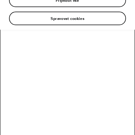
Přijmout vše
Spravovat cookies
Doporučené
Kolik vydělali Češi na Tour? Kdo je největší boháč a
chuďas?
Trakař, na kterém nechce jezdit nikdo. Ani Pogačar