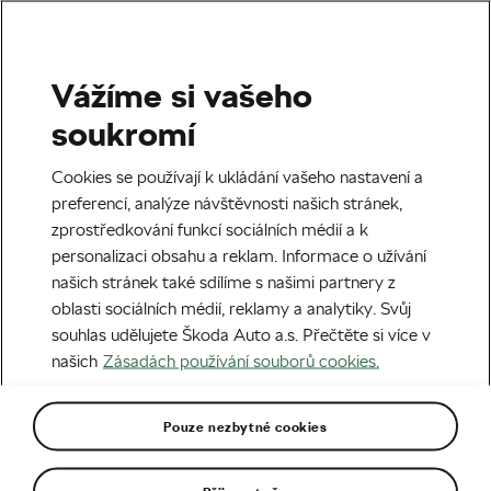
Vážíme si vašeho
Štítek:
ZOH 2030
soukromí
Cookies se používají k ukládání vašeho nastavení a
preferencí, analýze návštěvnosti našich stránek,
zprostředkování funkcí sociálních médií a k
Cyklokros může na ZOH pod jednou
personalizaci obsahu a reklam. Informace o užívání
podmínkou
našich stránek také sdílíme s našimi partnery z
10. 02. 2026
v
14:30
5 minut čtení
oblasti sociálních médií, reklamy a analytiky. Svůj
Cyklokros
souhlas udělujete Škoda Auto a.s. Přečtěte si více v
našich
Zásadách používání souborů cookies.
Cyklokros na olympiádě. Už v roce
2030?!
Pouze nezbytné cookies
09. 10. 2025
v
10:31
5 minut čtení
Silniční cyklistika