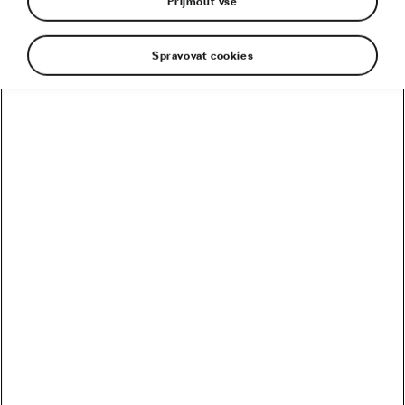
Přijmout vše
Spravovat cookies
Kolik vydělali Češi na Tour? Kdo je největší boháč a
chuďas?
Trakař, na kterém nechce jezdit nikdo. Ani Pogačar
Blíží se revoluce? Podmaní si kola 32 svět MTB?
Riskuje Pogačar, že si znepřátelí peloton?