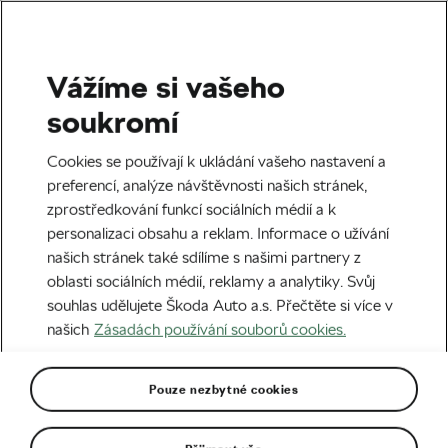
Vážíme si vašeho
Štítek:
Zimní oblečení
soukromí
Cookies se používají k ukládání vašeho nastavení a
preferencí, analýze návštěvnosti našich stránek,
zprostředkování funkcí sociálních médií a k
Zmrzlí, ale vysmátí. Formuje zimní
personalizaci obsahu a reklam. Informace o užívání
cyklistika charakter?
našich stránek také sdílíme s našimi partnery z
03. 02. 2026
v
04:00
5 minut čtení
oblasti sociálních médií, reklamy a analytiky. Svůj
Silniční cyklistika
souhlas udělujete Škoda Auto a.s. Přečtěte si více v
našich
Zásadách používání souborů cookies.
Pouze nezbytné cookies
Doporučené