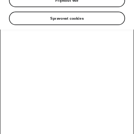
Přijmout vše
Spravovat cookies
Kolik vydělali Češi na Tour? Kdo je největší boháč a
chuďas?
Trakař, na kterém nechce jezdit nikdo. Ani Pogačar
Blíží se revoluce? Podmaní si kola 32 svět MTB?
Riskuje Pogačar, že si znepřátelí peloton?