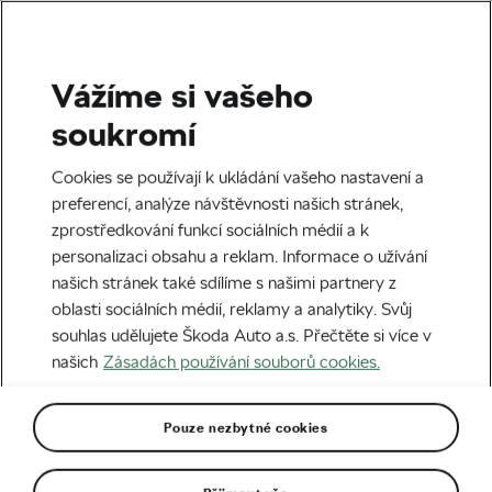
Vážíme si vašeho
Štítek:
Umění sjezdu
soukromí
Cookies se používají k ukládání vašeho nastavení a
preferencí, analýze návštěvnosti našich stránek,
zprostředkování funkcí sociálních médií a k
VIDEO: Když tuhne krev v žilách!
personalizaci obsahu a reklam. Informace o užívání
Thomas Pidcock a umění sjezdu
našich stránek také sdílíme s našimi partnery z
22. 02. 2023
v
15:33
4 minuty čtení
oblasti sociálních médií, reklamy a analytiky. Svůj
Silniční cyklistika
souhlas udělujete Škoda Auto a.s. Přečtěte si více v
našich
Zásadách používání souborů cookies.
Pouze nezbytné cookies
Doporučené