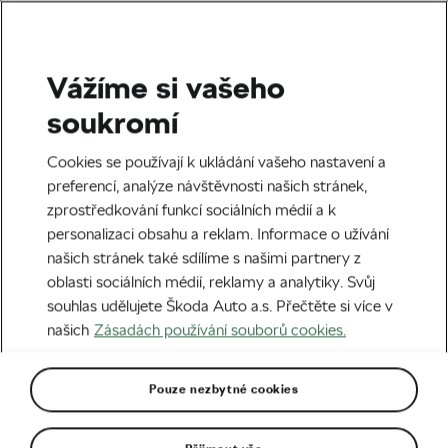
Vážíme si vašeho
Štítek:
Tomáš Kopecky
soukromí
Cookies se používají k ukládání vašeho nastavení a
preferencí, analýze návštěvnosti našich stránek,
zprostředkování funkcí sociálních médií a k
Česko má dva nováčky ve World
personalizaci obsahu a reklam. Informace o užívání
Tour!
našich stránek také sdílíme s našimi partnery z
04. 01. 2026
v
16:33
6 minut čtení
oblasti sociálních médií, reklamy a analytiky. Svůj
Silniční cyklistika
souhlas udělujete Škoda Auto a.s. Přečtěte si více v
našich
Zásadách používání souborů cookies.
Julia Kopecký a její svátky? Štědý
den v Calpe, Nový rok se skripty
Pouze nezbytné cookies
22. 12. 2024
v
09:07
5 minut čtení
Ženy