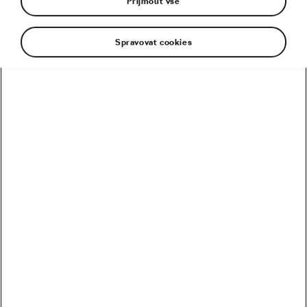
Přijmout vše
Spravovat cookies
Kolik vydělali Češi na Tour? Kdo je největší boháč a
chuďas?
Trakař, na kterém nechce jezdit nikdo. Ani Pogačar
Blíží se revoluce? Podmaní si kola 32 svět MTB?
Riskuje Pogačar, že si znepřátelí peloton?