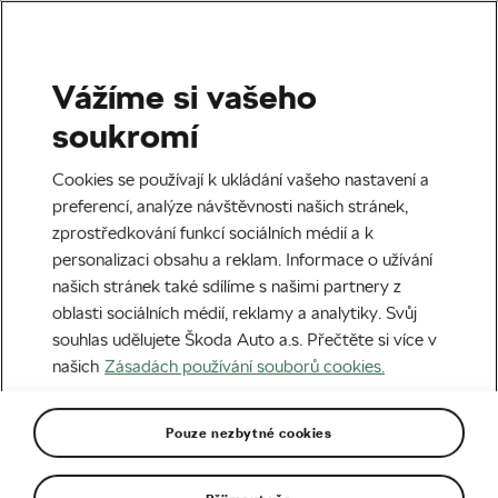
Vážíme si vašeho
Štítek:
Skoky na lyžích
soukromí
Cookies se používají k ukládání vašeho nastavení a
preferencí, analýze návštěvnosti našich stránek,
zprostředkování funkcí sociálních médií a k
Jak by si Primož Roglič vedl v
personalizaci obsahu a reklam. Informace o užívání
Pekingu?
našich stránek také sdílíme s našimi partnery z
27. 02. 2022
v
05:00
6 minut čtení
oblasti sociálních médií, reklamy a analytiky. Svůj
ZÁBAVA
souhlas udělujete Škoda Auto a.s. Přečtěte si více v
našich
Zásadách používání souborů cookies.
Pouze nezbytné cookies
Doporučené