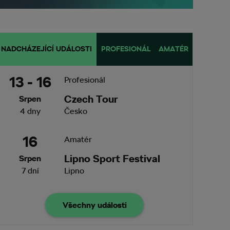
NADCHÁZEJÍCÍ UDÁLOSTI
PROFESIONÁL
AMATÉR
13 - 16
Profesionál
Czech Tour
Srpen
4 dny
Česko
16
Amatér
Lipno Sport Festival
Srpen
7 dní
Lipno
Všechny události