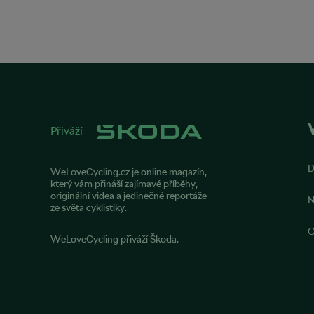
Přiváží
WeLoveCycling.cz je online magazín,
který vám přináší zajímavé příběhy,
originální videa a jedinečné reportáže
N
ze světa cyklistiky.
O
WeLoveCycling přiváží Škoda.