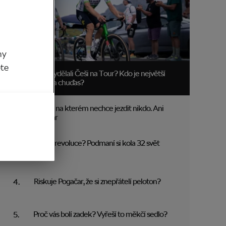
my
ěte
Kolik vydělali Češi na Tour? Kdo je největší
boháč a chuďas?
Trakař, na kterém nechce jezdit nikdo. Ani
Pogačar
Blíží se revoluce? Podmaní si kola 32 svět
MTB?
Riskuje Pogačar, že si znepřátelí peloton?
Proč vás bolí zadek? Vyřeší to měkčí sedlo?