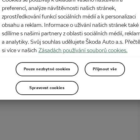
preferencí, analýze návštěvnosti našich stránek,
 ženské cyklistiky se chystá do sportovního důchodu! Annemiek van Vleuten
zprostředkování funkcí sociálních médií a k personalizaci
 čtyřiceti letech peloton. Ještě než zatáhne oponu, čeká ji pořádná šichta. Na
ou chce vyhrát Tour de France Femmes 2023, která startuje v neděli a po
obsahu a reklam. Informace o užívání našich stránek také
pách vyvrcholí časovkou předposlední červencový…
sdílíme s našimi partnery z oblasti sociálních médií, rekla
a analytiky. Svůj souhlas udělujete Škoda Auto a.s. Přečt
si více v našich
Zásadách používání souborů cookies.
Pouze nezbytné cookies
Přijmout vše
Spravovat cookies