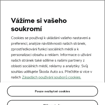
Vážíme si vašeho
Štítek:
MS Val di Sole
soukromí
Cookies se používají k ukládání vašeho nastavení a
preferencí, analýze návštěvnosti našich stránek,
zprostředkování funkcí sociálních médií a k
Mathieu van der Poel překvapil snem
personalizaci obsahu a reklam. Informace o užívání
pro sezonu 2026
našich stránek také sdílíme s našimi partnery z
03. 05. 2026
v
05:00
6 minut čtení
oblasti sociálních médií, reklamy a analytiky. Svůj
Cyklistika
souhlas udělujete Škoda Auto a.s. Přečtěte si více v
našich
Zásadách používání souborů cookies.
Pouze nezbytné cookies
Doporučené