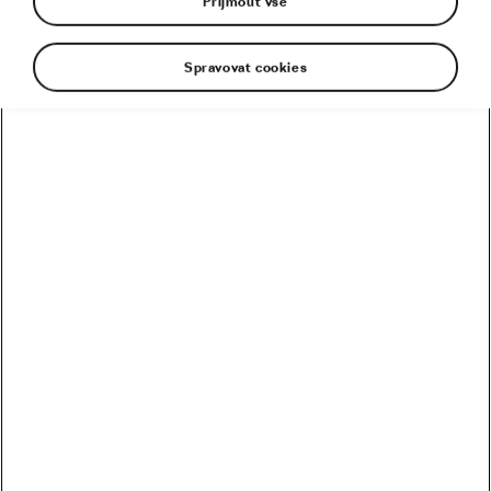
Přijmout vše
Spravovat cookies
Kolik vydělali Češi na Tour? Kdo je největší boháč a
chuďas?
Trakař, na kterém nechce jezdit nikdo. Ani Pogačar
Blíží se revoluce? Podmaní si kola 32 svět MTB?
Riskuje Pogačar, že si znepřátelí peloton?