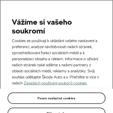
Vážíme si vašeho
Štítek:
Káva a trénink
soukromí
Cookies se používají k ukládání vašeho nastavení a
preferencí, analýze návštěvnosti našich stránek,
zprostředkování funkcí sociálních médií a k
Káva a cyklistika. Jak ji zařadit do
personalizaci obsahu a reklam. Informace o užívání
tréninku?
našich stránek také sdílíme s našimi partnery z
12. 08. 2020
v
04:30
5 minut čtení
oblasti sociálních médií, reklamy a analytiky. Svůj
Zdraví a trénink
souhlas udělujete Škoda Auto a.s. Přečtěte si více v
našich
Zásadách používání souborů cookies.
Pouze nezbytné cookies
Doporučené