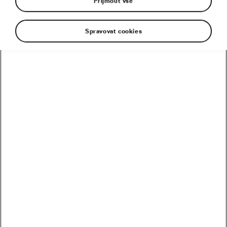
Přijmout vše
Spravovat cookies
Kolik vydělali Češi na Tour? Kdo je největší boháč a
chuďas?
Trakař, na kterém nechce jezdit nikdo. Ani Pogačar
Blíží se revoluce? Podmaní si kola 32 svět MTB?
Riskuje Pogačar, že si znepřátelí peloton?