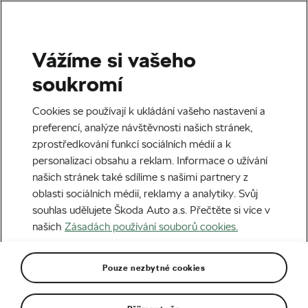
Vážíme si vašeho
Štítek:
Forma
soukromí
Cookies se používají k ukládání vašeho nastavení a
preferencí, analýze návštěvnosti našich stránek,
zprostředkování funkcí sociálních médií a k
Nejlepší výmluva pro záchranu
personalizaci obsahu a reklam. Informace o užívání
důstojnosti, když nestíháte tempu
našich stránek také sdílíme s našimi partnery z
skupiny
06. 06. 2025
v
10:02
5 minut čtení
oblasti sociálních médií, reklamy a analytiky. Svůj
ZÁBAVA
souhlas udělujete Škoda Auto a.s. Přečtěte si více v
našich
Zásadách používání souborů cookies.
Pouze nezbytné cookies
Doporučené