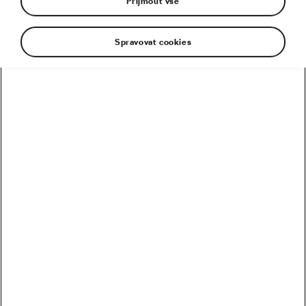
Přijmout vše
Spravovat cookies
Kolik vydělali Češi na Tour? Kdo je největší boháč a
chuďas?
Trakař, na kterém nechce jezdit nikdo. Ani Pogačar
Blíží se revoluce? Podmaní si kola 32 svět MTB?
Riskuje Pogačar, že si znepřátelí peloton?