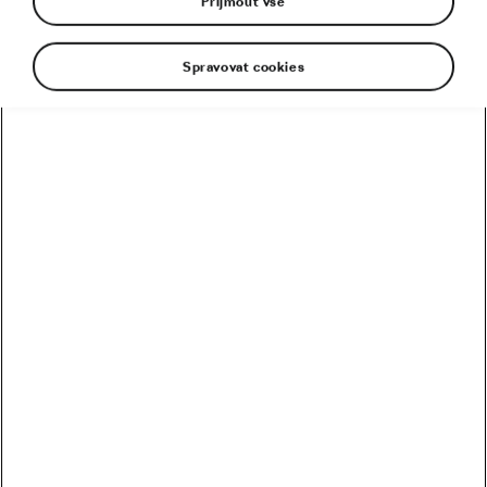
Přijmout vše
Spravovat cookies
Kolik vydělali Češi na Tour? Kdo je největší boháč a
chuďas?
Trakař, na kterém nechce jezdit nikdo. Ani Pogačar
Blíží se revoluce? Podmaní si kola 32 svět MTB?
Riskuje Pogačar, že si znepřátelí peloton?