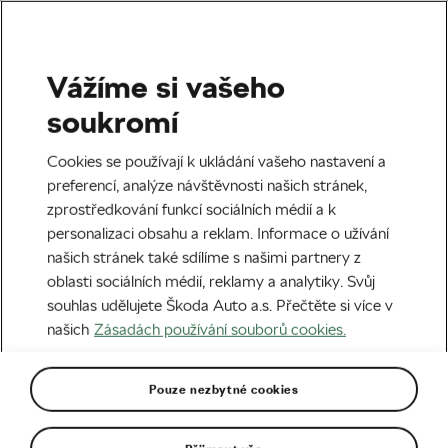
Vážíme si vašeho
Štítek:
Film a cyklistika
soukromí
Cookies se používají k ukládání vašeho nastavení a
preferencí, analýze návštěvnosti našich stránek,
zprostředkování funkcí sociálních médií a k
Nejlepší cyklistika filmových pláten
personalizaci obsahu a reklam. Informace o užívání
06. 11. 2019
v
12:00
7 minut čtení
našich stránek také sdílíme s našimi partnery z
ZÁBAVA
oblasti sociálních médií, reklamy a analytiky. Svůj
souhlas udělujete Škoda Auto a.s. Přečtěte si více v
našich
Zásadách používání souborů cookies.
Pouze nezbytné cookies
Doporučené