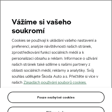
Vážíme si vašeho
Štítek:
Filippo Baroncini
soukromí
Cookies se používají k ukládání vašeho nastavení a
preferencí, analýze návštěvnosti našich stránek,
zprostředkování funkcí sociálních médií a k
11 hodin na operačním sále! Zázrak, že
personalizaci obsahu a reklam. Informace o užívání
žiju, říká mistr světa
našich stránek také sdílíme s našimi partnery z
26. 12. 2025
v
11:34
5 minut čtení
oblasti sociálních médií, reklamy a analytiky. Svůj
Silniční cyklistika
souhlas udělujete Škoda Auto a.s. Přečtěte si více v
našich
Zásadách používání souborů cookies.
Pouze nezbytné cookies
Doporučené