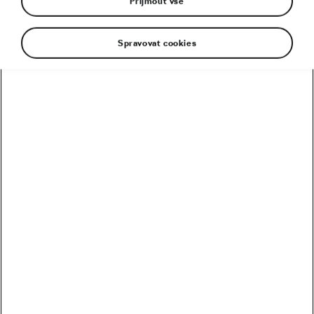
Přijmout vše
Spravovat cookies
Kolik vydělali Češi na Tour? Kdo je největší boháč a
chuďas?
Trakař, na kterém nechce jezdit nikdo. Ani Pogačar
Blíží se revoluce? Podmaní si kola 32 svět MTB?
Riskuje Pogačar, že si znepřátelí peloton?