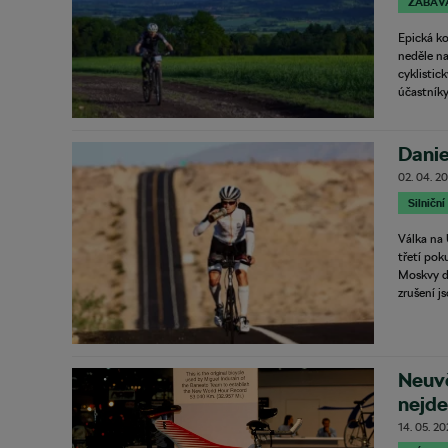
ZÁBAV
Epická ko
neděle na
cyklistic
účastníky
Danie
02. 04. 2
Silniční
Válka na 
třetí po
Moskvy do
zrušení j
Neuvě
nejdel
14. 05. 20