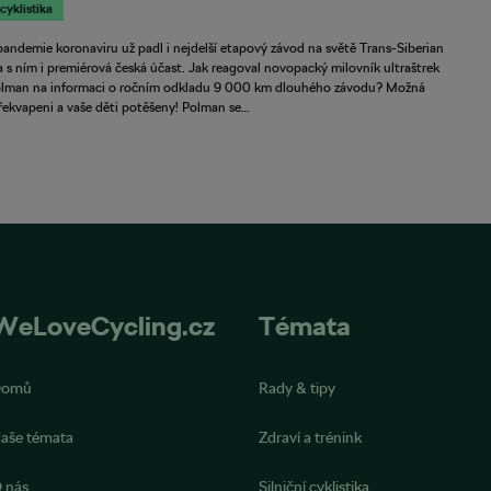
 cyklistika
pandemie koronaviru už padl i nejdelší etapový závod na světě Trans-Siberian
 s ním i premiérová česká účast. Jak reagoval novopacký milovník ultraštrek
olman na informaci o ročním odkladu 9 000 km dlouhého závodu? Možná
řekvapeni a vaše děti potěšeny! Polman se…
WeLoveCycling.cz
Témata
Domů
Rady & tipy
aše témata
Zdraví a trénink
 nás
Silniční cyklistika