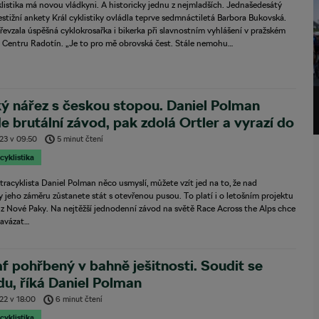
listika má novou vládkyni. A historicky jednu z nejmladších. Jednašedesátý
estižní ankety Král cyklistiky ovládla teprve sedmnáctiletá Barbora Bukovská.
evzala úspěšná cyklokrosařka i bikerka při slavnostním vyhlášení v pražském
e Centru Radotín. „Je to pro mě obrovská čest. Stále nemohu…
ý nářez s českou stopou. Daniel Polman
e brutální závod, pak zdolá Ortler a vyrazí do
c
023
v
09:50
5 minut čtení
 cyklistika
ltracyklista Daniel Polman něco usmyslí, můžete vzít jed na to, že nad
 jeho záměru zůstanete stát s otevřenou pusou. To platí i o letošním projektu
 z Nové Paky. Na nejtěžší jednodenní závod na světě Race Across the Alps chce
avázat…
f pohřbený v bahně ješitnosti. Soudit se
u, říká Daniel Polman
022
v
18:00
6 minut čtení
 cyklistika