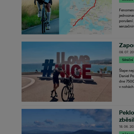
Fenomená
jednozna
porušení 
senzačním
Zapom
08. 07. 2
Silniční
Šlape nep
Daniel P
dne 7500
v nohách 
Peklo
zběsi
18. 06. 2