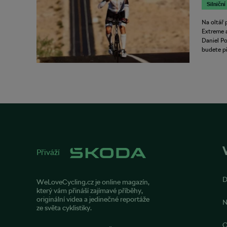
Silniční
Na oltář 
Extreme a
Daniel P
budete p
Přiváží
WeLoveCycling.cz je online magazín,
který vám přináší zajímavé příběhy,
originální videa a jedinečné reportáže
N
ze světa cyklistiky.
O