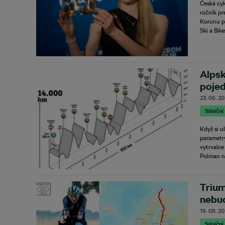
Česká cyk
ročník pr
Korunu př
Ski a Bik
Alpsk
pojed
Tepli
23. 06. 2
Silniční
Když si u
parametry
vytrvalce
Polman n
Trium
nebud
19. 09. 2
Silniční