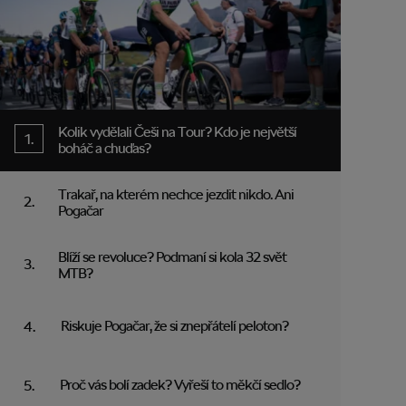
Kolik vydělali Češi na Tour? Kdo je největší
boháč a chuďas?
Trakař, na kterém nechce jezdit nikdo. Ani
Pogačar
Blíží se revoluce? Podmaní si kola 32 svět
MTB?
Riskuje Pogačar, že si znepřátelí peloton?
Proč vás bolí zadek? Vyřeší to měkčí sedlo?