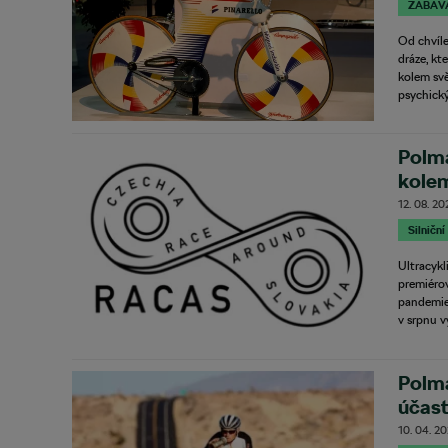
ZÁBAV
Od chvíle
dráze, kt
kolem svě
psychický
Polm
kole
12. 08. 2
Silniční
Ultracykl
premiéro
pandemie 
v srpnu 
Polm
účast
10. 04. 2