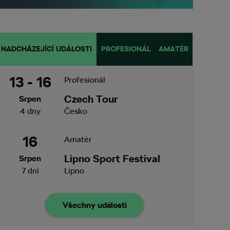
NADCHÁZEJÍCÍ UDÁLOSTI
PROFESIONÁL
AMATÉR
13 - 16
Profesionál
Czech Tour
Srpen
4 dny
Česko
16
Amatér
Lipno Sport Festival
Srpen
7 dní
Lipno
Všechny události