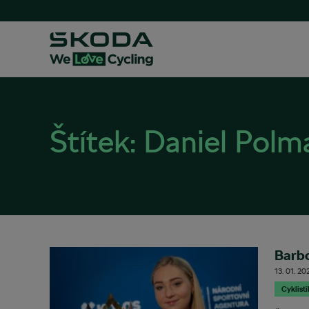
Štítek:
Daniel Polm
Barbo
13. 01. 20
Cyklist