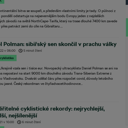
A
ntinentální bitva se soupeři, a především vlastními limity je tady. O půlnoci z
 pondělí odstartuje na nejsevernějším bodu Evropy jeden z nejdelších
kých závodů na světě NorthCape-Tarifa, který na trase dlouhé 7400 km zavede
 přes patnáct zemí do cíle na Gibraltaru.…
l Polman: sibiřský sen skončil v prachu války
022
v
06:00
5 minut čtení
 cyklistika
Ukrajině vzala sen i tisíce eur. Novopacký ultracyklista Daniel Polman se ani na
kus nepostaví na start 9000 km dlouhého závodu Trans-Siberian Extreme z
 Vladivostoku. Dvakrát udělal čáru přes rozpočet covid, důvody letošního
sou jasné. Český rekordman ve čtyřiadvacetihodinovce…
řitelné cyklistické rekordy: nejrychlejší,
ší, nejšílenější
21
v
10:00
6 minut čtení