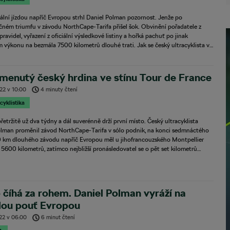
lní jízdou napříč Evropou strhl Daniel Polman pozornost. Jenže po
čném triumfu v závodu NorthCape-Tarifa přišel šok. Obvinění pořadatele z
pravidel, vyřazení z oficiální výsledkové listiny a hořká pachuť po jinak
 výkonu na bezmála 7500 kilometrů dlouhé trati. Jak se český ultracyklista v…
enutý český hrdina ve stínu Tour de France
022
v
10:00
4 minuty čtení
 cyklistika
řetržitě už dva týdny a dál suverénně drží první místo. Český ultracyklista
olman proměnil závod NorthCape-Tarifa v sólo podnik, na konci sedmnáctého
 km dlouhého závodu napříč Evropou měl u jihofrancouzského Montpellier
5600 kilometrů, zatímco nejbližší pronásledovatel se o pět set kilometrů…
 číhá za rohem. Daniel Polman vyráží na
lou pouť Evropou
022
v
06:00
6 minut čtení