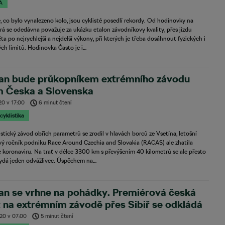
A
, co bylo vynalezeno kolo, jsou cyklisté posedlí rekordy. Od hodinovky na
erá se odedávna považuje za ukázku etalon závodníkovy kvality, přes jízdu
ta po nejrychlejší a nejdelší výkony, při kterých je třeba dosáhnout fyzických i
ch limitů. Hodinovka Často je i…
an bude průkopníkem extrémního závodu
m Česka a Slovenska
020
v
17:00
6 minut čtení
 cyklistika
istický závod obřích parametrů se zrodil v hlavách borců ze Vsetína, letošní
vý ročník podniku Race Around Czechia and Slovakia (RACAS) ale zhatila
koronaviru. Na trať v délce 3300 km s převýšením 40 kilometrů se ale přesto
vydá jeden odvážlivec. Úspěchem na…
an se vrhne na pohádky. Premiérová česká
 na extrémním závodě přes Sibiř se odkládá
020
v
07:00
5 minut čtení