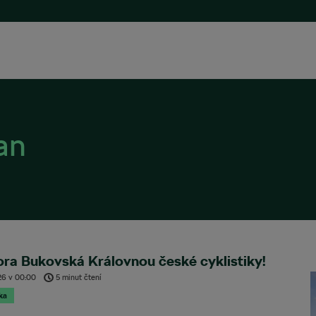
an
ra Bukovská Královnou české cyklistiky!
26
v
00:00
5 minut čtení
ika