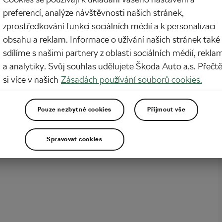
preferencí, analýze návštěvnosti našich stránek,
ečení dneška je malý technologický zázrak: teplé, nepromokavé, přitom stále
zprostředkování funkcí sociálních médií a k personalizaci
 k tomu aerodynamické a ještě stylové. Ale před pár dekádami? Zima a déšť
áteli cyklisty, a přežít znamenalo spoléhat se spíš na improvizaci a tvrdou vůli
obsahu a reklam. Informace o užívání našich stránek také
teriály. Styl často dostával…
sdílíme s našimi partnery z oblasti sociálních médií, rekla
a analytiky. Svůj souhlas udělujete Škoda Auto a.s. Přečt
něte se jako Mathieu van der Poel
si více v našich
Zásadách používání souborů cookies.
020
v
13:10
5 minut čtení
tipy
Pouze nezbytné cookies
Přijmout vše
kolo a chcete si radost z jízdy dopřát i v chladných podzimních či zimních
raší vás však představa nachlazení či nenadálé změny počasí během jízdy?
 zvolit správné oblečení a máte vystaráno. Nechte se inspirovat kupříkladu
Spravovat cookies
cyklistickou reprezentaci či hvězdným Mathieu…