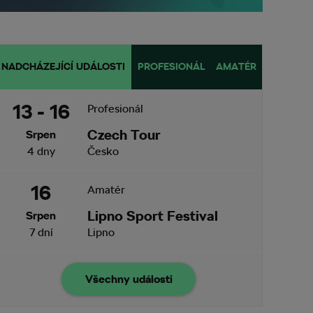
NADCHÁZEJÍCÍ UDÁLOSTI
PROFESIONÁL
AMATÉR
13 - 16
Profesionál
Czech Tour
Srpen
4 dny
Česko
16
Amatér
Lipno Sport Festival
Srpen
7 dní
Lipno
Všechny události