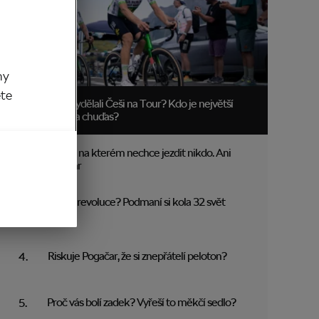
my
ěte
Kolik vydělali Češi na Tour? Kdo je největší
boháč a chuďas?
Trakař, na kterém nechce jezdit nikdo. Ani
Pogačar
Blíží se revoluce? Podmaní si kola 32 svět
MTB?
Riskuje Pogačar, že si znepřátelí peloton?
Proč vás bolí zadek? Vyřeší to měkčí sedlo?