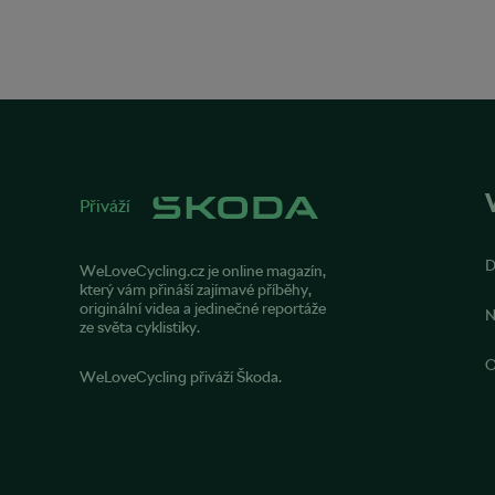
Přiváží
WeLoveCycling.cz je online magazín,
který vám přináší zajímavé příběhy,
originální videa a jedinečné reportáže
N
ze světa cyklistiky.
O
WeLoveCycling přiváží Škoda.