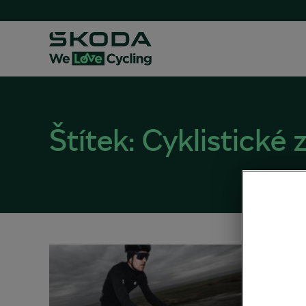
Štítek:
Cyklistické 
Zmrzl
char
03. 02. 2
Silniční