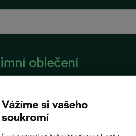
zimní oblečení
Vážíme si vašeho
í, ale vysmátí. Formuje zimní cyklistika
soukromí
akter?
026
v
04:00
5 minut čtení
Cookies se používají k ukládání vašeho nastavení a
 cyklistika