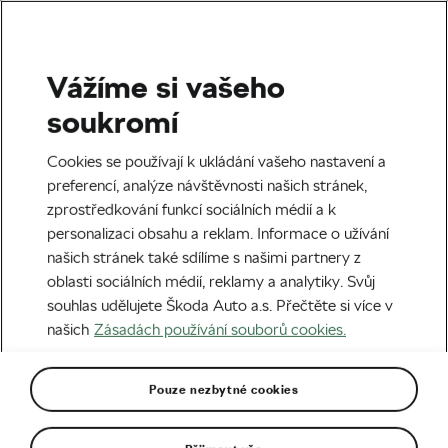
Vážíme si vašeho
Štítek:
Český dres
soukromí
Cookies se používají k ukládání vašeho nastavení a
preferencí, analýze návštěvnosti našich stránek,
zprostředkování funkcí sociálních médií a k
Šedesát let a šmitec! Nový design
personalizaci obsahu a reklam. Informace o užívání
dresu pro českou elitu
našich stránek také sdílíme s našimi partnery z
08. 01. 2026
v
19:05
5 minut čtení
oblasti sociálních médií, reklamy a analytiky. Svůj
Cyklistika
souhlas udělujete Škoda Auto a.s. Přečtěte si více v
našich
Zásadách používání souborů cookies.
Pouze nezbytné cookies
Doporučené