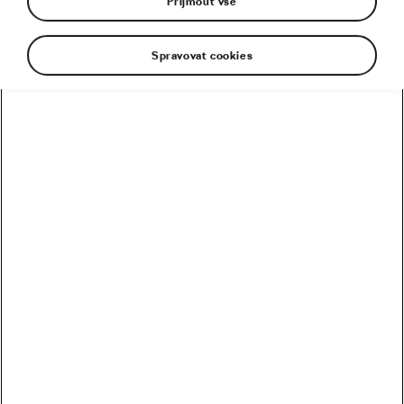
Přijmout vše
Spravovat cookies
Kolik vydělali Češi na Tour? Kdo je největší boháč a
chuďas?
Trakař, na kterém nechce jezdit nikdo. Ani Pogačar
Blíží se revoluce? Podmaní si kola 32 svět MTB?
Riskuje Pogačar, že si znepřátelí peloton?