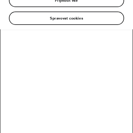
Přijmout vše
Spravovat cookies
Kolik vydělali Češi na Tour? Kdo je největší boháč a
chuďas?
Trakař, na kterém nechce jezdit nikdo. Ani Pogačar
Blíží se revoluce? Podmaní si kola 32 svět MTB?
Riskuje Pogačar, že si znepřátelí peloton?