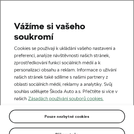
Vážíme si vašeho
Štítek:
Bike & Hike
soukromí
Cookies se používají k ukládání vašeho nastavení a
preferencí, analýze návštěvnosti našich stránek,
zprostředkování funkcí sociálních médií a k
Zažijte Bike & Hike!
personalizaci obsahu a reklam. Informace o užívání
21. 03. 2019
v
11:41
6 minut čtení
našich stránek také sdílíme s našimi partnery z
Horská cyklistika
oblasti sociálních médií, reklamy a analytiky. Svůj
souhlas udělujete Škoda Auto a.s. Přečtěte si více v
našich
Zásadách používání souborů cookies.
Pouze nezbytné cookies
Doporučené