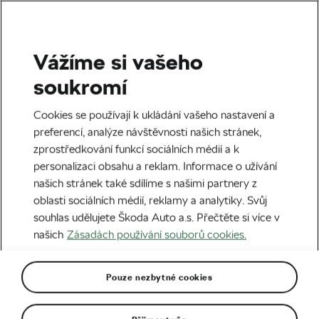
Vážíme si vašeho
Štítek:
Banyoles
soukromí
Cookies se používají k ukládání vašeho nastavení a
preferencí, analýze návštěvnosti našich stránek,
zprostředkování funkcí sociálních médií a k
Ondřej Cink: pohled za kulisy přípravy
personalizaci obsahu a reklam. Informace o užívání
10. 03. 2022
v
08:00
4 minuty čtení
našich stránek také sdílíme s našimi partnery z
Horská cyklistika
oblasti sociálních médií, reklamy a analytiky. Svůj
souhlas udělujete Škoda Auto a.s. Přečtěte si více v
našich
Zásadách používání souborů cookies.
Ondřej Cink: Životní sezona mě
doufám teprve čeká
Pouze nezbytné cookies
21. 01. 2022
v
05:00
6 minut čtení
Horská cyklistika