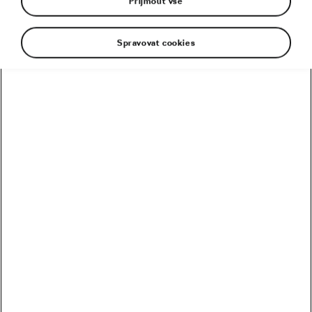
Přijmout vše
Spravovat cookies
Doporučené
Kolik vydělali Češi na Tour? Kdo je největší boháč a
chuďas?
Trakař, na kterém nechce jezdit nikdo. Ani Pogačar