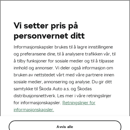
Vi setter pris på
Tag:
Idretten
personvernet ditt
Informasjonskapsler brukes til å lagre innstillingene
og preferansene dine, til å analysere trafikken vår, til
å tilby funksjoner for sosiale medier og til å tilpasse
Vil du være med i idrettens
innhold og annonser. Vi deler også informasjon om
fredskorps?
bruken av nettstedet vårt med våre partnere innen
februar 4, 2020
kl.
06:58
sosiale medier, annonsering og analyse. Du gir ditt
Familie & transport
samtykke til Škoda Auto a.s. og Škodas
distribusjonsnettverk. Les mer i våre retningslinjer
for informasjonskapsler.
Retningslinjer for
informasjonskapsler.
Avvis alle