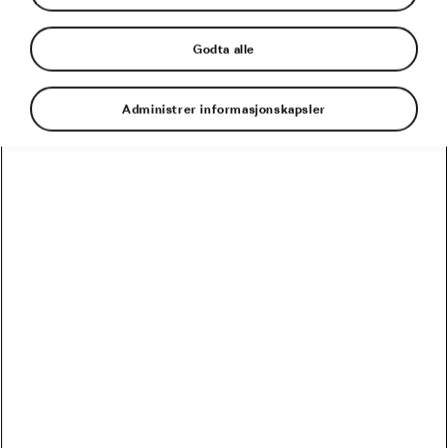
Godta alle
Administrer informasjonskapsler
Kaggestad senior (Johan Kaggestad) er byttet ut
med Kaggestad junior (Mads Kaggestad) i årets
sending av Tour de France. Johan har sammen
med og Christian Paasche vært med på å bygge
opp Tour de France interessen for nordmenn
igjennom sine kommentering fra
kommentatorboksen til TV2. Nå er tiden kommet
for at Mads skal ta over stafettpinnen etter sin
far.
Så lenge jeg har vært interessert og sett på Tour de