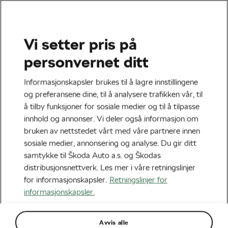
Vi setter pris på
Landevei
personvernet ditt
Kaggestad og Paasche
Informasjonskapsler brukes til å lagre innstillingene
og preferansene dine, til å analysere trafikken vår, til
Av
Škoda We Love Cycling
juli 16, 2021
kl.
06:00
å tilby funksjoner for sosiale medier og til å tilpasse
5 min lesing
innhold og annonser. Vi deler også informasjon om
bruken av nettstedet vårt med våre partnere innen
sosiale medier, annonsering og analyse. Du gir ditt
samtykke til Škoda Auto a.s. og Škodas
distribusjonsnettverk. Les mer i våre retningslinjer
for informasjonskapsler.
Retningslinjer for
informasjonskapsler.
Avvis alle