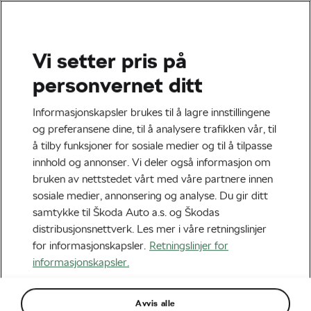
Vi setter pris på
Terreng
personvernet ditt
De beste sykkelstuntene:
Informasjonskapsler brukes til å lagre innstillingene
Ville du prøvd?
og preferansene dine, til å analysere trafikken vår, til
å tilby funksjoner for sosiale medier og til å tilpasse
Av
Christopher Ashley
mars 19, 2021
kl.
13:10
innhold og annonser. Vi deler også informasjon om
5 min lesing
bruken av nettstedet vårt med våre partnere innen
sosiale medier, annonsering og analyse. Du gir ditt
samtykke til Škoda Auto a.s. og Škodas
distribusjonsnettverk. Les mer i våre retningslinjer
for informasjonskapsler.
Retningslinjer for
informasjonskapsler.
Avvis alle