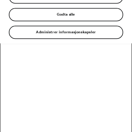
Godta alle
Presentert av
Administrer informasjonskapsler
Welovecycling.no er et sykkelmagasin på nett for familier,
mosjonister, og de med startnummer på sykkelen. Vi
ønsker å videreformidle vår lidenskap for sykkel gjennom
spennende historier, kule videoer, og rapporter fra
sykkelverdenen.
Mer om oss
WeLoveCycling
Hjem