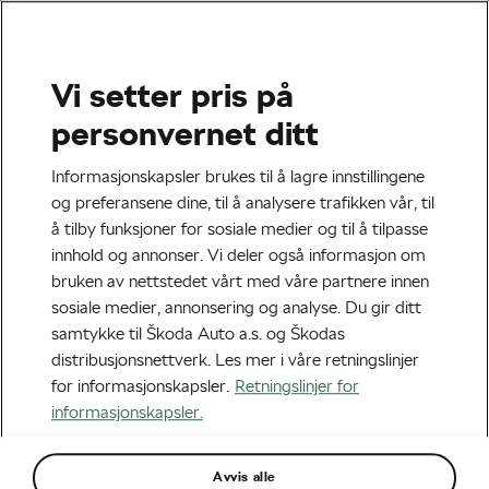
Dette innholdet hostes av en tredjepart
(www.youtube.com). Ved å få tilgang til og se
Vi setter pris på
dette eksterne innholdet, erkjenner du at
personvernet ditt
personopplysninger kan behandles av den
aktuelle eksterne leverandøren, og du bekrefter
Informasjonskapsler brukes til å lagre innstillingene
at du er kjent med vilkårene og
Når man ikke klarer å velge mellom sykkel og
og preferansene dine, til å analysere trafikken vår, til
personvernerklæringen til www.youtube.com.
turn :P
å tilby funksjoner for sosiale medier og til å tilpasse
juli 8, 2020
kl.
08:00
6 min sett
innhold og annonser. Vi deler også informasjon om
Jeg erkjenner og bekrefter
Uncategorized
bruken av nettstedet vårt med våre partnere innen
sosiale medier, annonsering og analyse. Du gir ditt
samtykke til Škoda Auto a.s. og Škodas
distribusjonsnettverk. Les mer i våre retningslinjer
for informasjonskapsler.
Retningslinjer for
informasjonskapsler.
Avvis alle