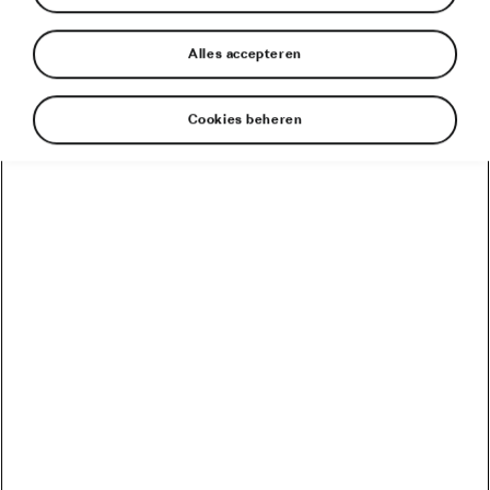
Alles accepteren
Aanbevolen
Cookies beheren
Auto’s van Škoda zijn de ruggengraat van de Tour de
France
Revolutie in de Tour: de volledig elektrische Škoda
ENYAQ iV leidt het peloton terwijl van Aert de 5e
etappe wint