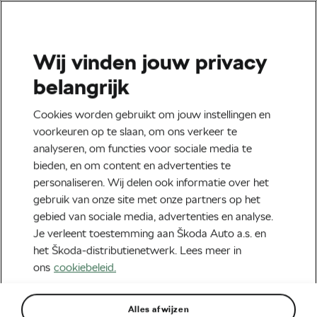
Wij vinden jouw privacy
Tag:
Škoda ENYAQ iV
belangrijk
Cookies worden gebruikt om jouw instellingen en
voorkeuren op te slaan, om ons verkeer te
analyseren, om functies voor sociale media te
De gloednieuwe, volledig elektrische
bieden, en om content en advertenties te
Škoda ENYAQ iV bedwingt een van
personaliseren. Wij delen ook informatie over het
de zwaarste cols van de Tour
oktober 1, 2020
om
15:31
7 min lezen
gebruik van onze site met onze partners op het
Team Jumbo-Visma
gebied van sociale media, advertenties en analyse.
Je verleent toestemming aan Škoda Auto a.s. en
het Škoda-distributienetwerk. Lees meer in
De volledig elektrische Škoda ENYAQ
ons
cookiebeleid.
iV maakt zijn debuut als kopwagen in
de Tour de France
september 3, 2020
om
12:13
5 min lezen
Tour de France
Alles afwijzen