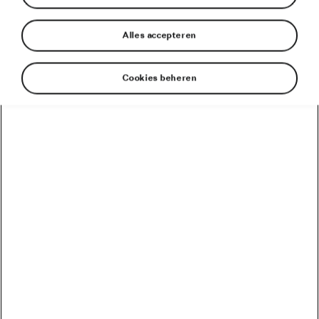
Alles accepteren
Cookies beheren
Auto’s van Škoda zijn de ruggengraat van de Tour de
France
Revolutie in de Tour: de volledig elektrische Škoda
ENYAQ iV leidt het peloton terwijl van Aert de 5e
etappe wint
Škoda’s in de Tour de France
De volledig elektrische Škoda ENYAQ iV maakt zijn
debuut als kopwagen in de Tour de France