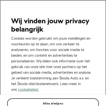
Wij vinden jouw privacy
Tag:
Rondreizen
belangrijk
Cookies worden gebruikt om jouw instellingen en
voorkeuren op te slaan, om ons verkeer te
analyseren, om functies voor sociale media te
Maak kennis met de man die als
bieden, en om content en advertenties te
eerste de wereld rondreisde op een
personaliseren. Wij delen ook informatie over het
hoge bi
mei 28, 2020
om
13:02
5 min lezen
gebruik van onze site met onze partners op het
Fietsen
gebied van sociale media, advertenties en analyse.
Je verleent toestemming aan Škoda Auto a.s. en
het Škoda-distributienetwerk. Lees meer in
ons
cookiebeleid.
Aanbevolen
Alles afwijzen