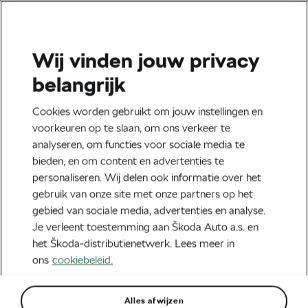
Wij vinden jouw privacy
Tag:
Accessoires
belangrijk
Cookies worden gebruikt om jouw instellingen en
voorkeuren op te slaan, om ons verkeer te
analyseren, om functies voor sociale media te
Nieuwe helmtechnologie voor 2020
bieden, en om content en advertenties te
april 6, 2020
om
07:03
7 min lezen
personaliseren. Wij delen ook informatie over het
Fietsaccessoires
gebruik van onze site met onze partners op het
gebied van sociale media, advertenties en analyse.
Je verleent toestemming aan Škoda Auto a.s. en
het Škoda-distributienetwerk. Lees meer in
ons
cookiebeleid.
Aanbevolen
Alles afwijzen