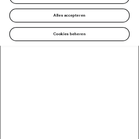
Alles accepteren
Cookies beheren
Auto’s van Škoda zijn de ruggengraat van de Tour de
France
Revolutie in de Tour: de volledig elektrische Škoda
ENYAQ iV leidt het peloton terwijl van Aert de 5e
etappe wint
Škoda’s in de Tour de France
De volledig elektrische Škoda ENYAQ iV maakt zijn
debuut als kopwagen in de Tour de France