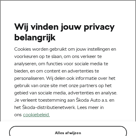
Wij vinden jouw privacy
Fietsaccessoires
belangrijk
Nieuwe helmtechnologie voor 2020
Cookies worden gebruikt om jouw instellingen en
APRIL 6, 2020
OM
07:03
7 MIN LEZEN
voorkeuren op te slaan, om ons verkeer te
Fietsaccessoires
analyseren, om functies voor sociale media te
bieden, en om content en advertenties te
personaliseren. Wij delen ook informatie over het
Nieuwe helmtechnologie voor 2020
gebruik van onze site met onze partners op het
gebied van sociale media, advertenties en analyse.
APRIL 6, 2020
OM
07:03
7 MIN LEZEN
Je verleent toestemming aan Škoda Auto a.s. en
Fietsaccessoires
het Škoda-distributienetwerk. Lees meer in
ons
cookiebeleid.
Sorry, deze zoekactie levert geen resultaten op.
Alles afwijzen