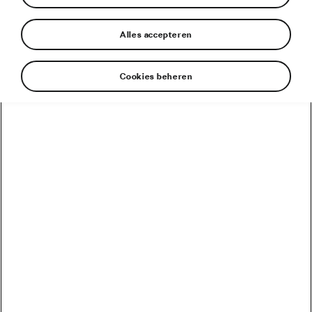
Alles accepteren
Aanbevolen
Cookies beheren
Auto’s van Škoda zijn de ruggengraat van de Tour de
France
Revolutie in de Tour: de volledig elektrische Škoda
ENYAQ iV leidt het peloton terwijl van Aert de 5e