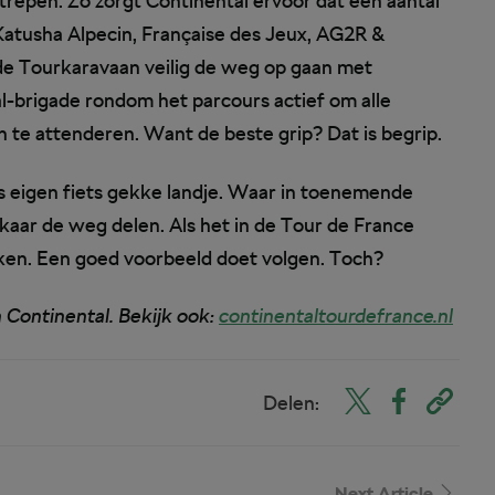
repen. Zo zorgt Continental ervoor dat een aantal
atusha Alpecin, Française des Jeux, AG2R &
n de Tourkaravaan veilig de weg op gaan met
l-brigade rondom het parcours actief om alle
te attenderen. Want de beste grip? Dat is begrip.
s eigen fiets gekke landje. Waar in toenemende
aar de weg delen. Als het in de Tour de France
kken. Een goed voorbeeld doet volgen. Toch?
n Continental. Bekijk ook:
continentaltourdefrance.nl
Delen:
Next Article