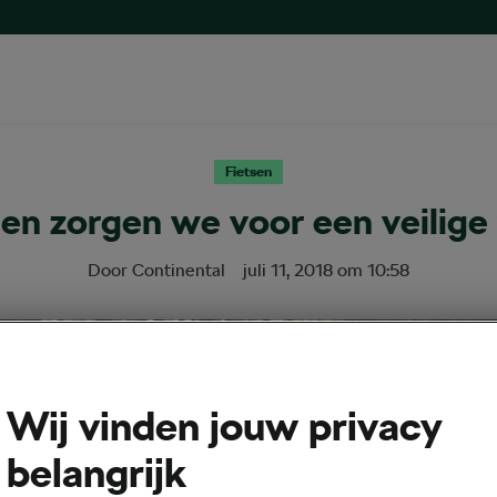
Fietsen
n zorgen we voor een veilige
Door
Continental
juli 11, 2018
om
10:58
Wij vinden jouw privacy
belangrijk