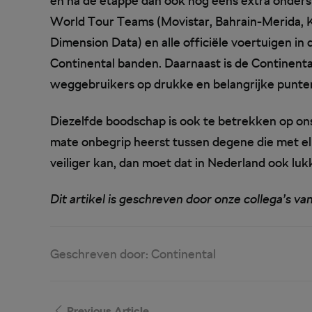
en na de etappe dan ook nog eens extra onderst
World Tour Teams (Movistar, Bahrain-Merida, K
Dimension Data) en alle officiële voertuigen i
Continental banden. Daarnaast is de Continenta
weggebruikers op drukke en belangrijke punten 
Diezelfde boodschap is ook te betrekken op on
mate onbegrip heerst tussen degene die met elk
veiliger kan, dan moet dat in Nederland ook lu
Dit artikel is geschreven door onze collega’s va
Geschreven door:
Continental
Previous Article