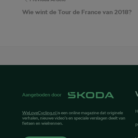
Wie wint de Tour de France van 2018?
Aangeboden door
WeLoveCycling.nl
is een online magazine dat originele
verhalen, nieuwe video’s en speciale verslagen deelt van
fietsen en wielrennen.
P