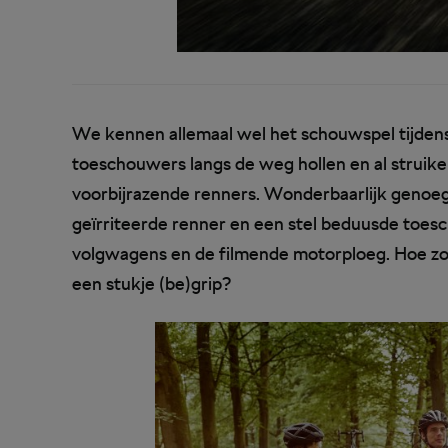
We kennen allemaal wel het schouwspel tijdens 
toeschouwers langs de weg hollen en al strui
voorbijrazende renners. Wonderbaarlijk genoeg g
geïrriteerde renner en een stel beduusde toesc
volgwagens en de filmende motorploeg. Hoe zorgt
een stukje (be)grip?