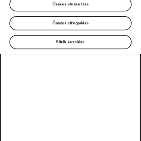
Összes elutasítása
Összes elfogadása
00:00
00:00
Sütik kezelése
Králik Dani
1980. 10. 27.
Születési idő:
Sportág:
BMX BicycleMotoCross
1999
Pályafutás kezdete:
Králik Dani, a magyar BMX-közösség meghatározó
alakja, például a kecskeméti RCR Dirt és jó néhány
BMX-es film megálmodója, aki nem csak a pályán, de a
fényképezőgép mögött is remekül teljesít. A második
Aranyvilla díjas bringázó.