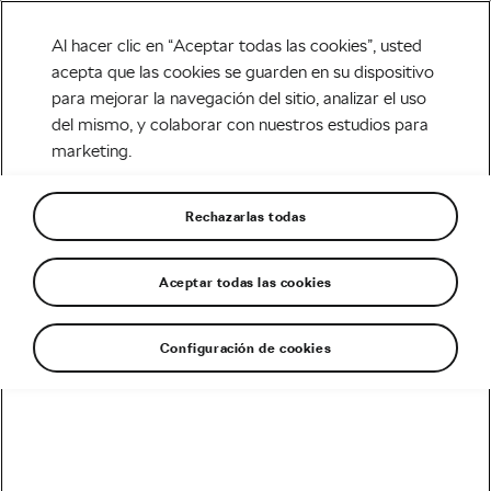
Al hacer clic en “Aceptar todas las cookies”, usted
acepta que las cookies se guarden en su dispositivo
para mejorar la navegación del sitio, analizar el uso
Carretera
del mismo, y colaborar con nuestros estudios para
marketing.
Tres desafíos de
bikepacking de una semana
Rechazarlas todas
en Europa
Aceptar todas las cookies
Escrito por
Monica Buck
mayo 14, 2024
en
9:43 am
3 min de lectura
Configuración de cookies