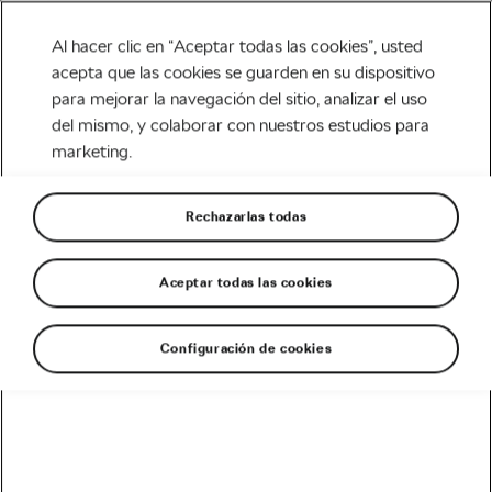
Al hacer clic en “Aceptar todas las cookies”, usted
acepta que las cookies se guarden en su dispositivo
para mejorar la navegación del sitio, analizar el uso
Carretera
del mismo, y colaborar con nuestros estudios para
marketing.
Las mejores bicicletas talla
XXL de 2021
Rechazarlas todas
Escrito por
Megan Flottorp
mayo 30, 2021
en
6:30 pm
6 min de lectura
Aceptar todas las cookies
Configuración de cookies