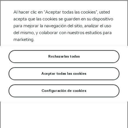
Al hacer clic en “Aceptar todas las cookies”, usted
acepta que las cookies se guarden en su dispositivo
para mejorar la navegación del sitio, analizar el uso
Carretera
del mismo, y colaborar con nuestros estudios para
marketing.
¿Qué tienen los
profesionales en sus bicis
Rechazarlas todas
que tu no?
Aceptar todas las cookies
Escrito por
Siegfried Mortkowitz
mayo 6, 2020
en
11:05 am
5 min de lectura
Configuración de cookies