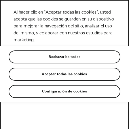
Al hacer clic en “Aceptar todas las cookies”, usted
acepta que las cookies se guarden en su dispositivo
para mejorar la navegación del sitio, analizar el uso
Carretera
del mismo, y colaborar con nuestros estudios para
marketing.
Egan Bernal, el primer
colombiano en ganar el Tour
Rechazarlas todas
de Francia
Aceptar todas las cookies
Escrito por
WeLoveCycling
julio 29, 2019
en
4:55 pm
4 min de lectura
Configuración de cookies