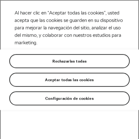
Al hacer clic en “Aceptar todas las cookies”, usted
acepta que las cookies se guarden en su dispositivo
para mejorar la navegación del sitio, analizar el uso
Life Style
del mismo, y colaborar con nuestros estudios para
marketing.
Las E-Bikes baratas ¿Vale la
pena la inversión?
Rechazarlas todas
Escrito por
Christopher Ashley
octubre 8, 2017
en
8:44 pm
Aceptar todas las cookies
Configuración de cookies