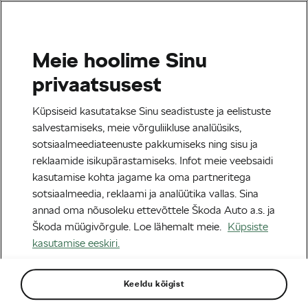
Meie hoolime Sinu
Info isikuandmete
privaatsusest
töötlemise kohta
Küpsiseid kasutatakse Sinu seadistuste ja eelistuste
salvestamiseks, meie võrguliikluse analüüsiks,
sotsiaalmeediateenuste pakkumiseks ning sisu ja
reklaamide isikupärastamiseks. Infot meie veebsaidi
Nõusolek isikuandmete töötlemiseks
kasutamise kohta jagame ka oma partneritega
sotsiaalmeedia, reklaami ja analüütika vallas. Sina
annad oma nõusoleku ettevõttele Škoda Auto a.s. ja
Käesolevaga annan ma ettevõtele Škoda AUTO a.s., tř.
Škoda müügivõrgule. Loe lähemalt meie.
Küpsiste
Václava Klementa 869, Mladá Boleslav II, 293 01, Mladá
kasutamise eeskiri.
Boleslav, registreerimisnumber 00177041, registreeritud
Praha linnakohtu äriregistri alajaotuses B, kaust nr 332,
isikuandmete vastutavale töötlejale (edaspidi „ettevõte
Keeldu kõigist
Škoda AUTO“),