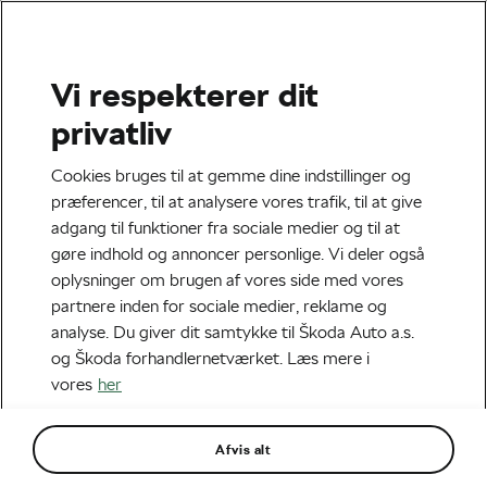
Vi respekterer dit
Sikkerhed
privatliv
HOW TO BE SAFE WHEN
Cookies bruges til at gemme dine indstillinger og
RIDING PARALLEL IN
præferencer, til at analysere vores trafik, til at give
adgang til funktioner fra sociale medier og til at
TRAFFIC [EP. 4 OF 7]
gøre indhold og annoncer personlige. Vi deler også
oplysninger om brugen af vores side med vores
Af
Škoda We Love Cycling
partnere inden for sociale medier, reklame og
april 15, 2019
klokken
12:09 pm
1 min. læsning
analyse. Du giver dit samtykke til Škoda Auto a.s.
og Škoda forhandlernetværket. Læs mere i
vores
her
Afvis alt