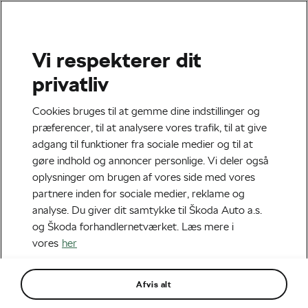
Vi respekterer dit
Sikkerhed
privatliv
HOW TO BE SAFE WHEN
Cookies bruges til at gemme dine indstillinger og
OVERTAKING CARS ON A
præferencer, til at analysere vores trafik, til at give
adgang til funktioner fra sociale medier og til at
BIKE [EP. 1 OF 7]
gøre indhold og annoncer personlige. Vi deler også
oplysninger om brugen af vores side med vores
Af
Škoda We Love Cycling
partnere inden for sociale medier, reklame og
april 15, 2019
klokken
12:09 pm
1 min. læsning
analyse. Du giver dit samtykke til Škoda Auto a.s.
og Škoda forhandlernetværket. Læs mere i
vores
her
Afvis alt