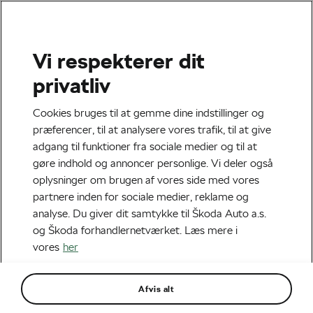
Vi respekterer dit
Jeg vilkår og
privatliv
betingelser
Cookies bruges til at gemme dine indstillinger og
præferencer, til at analysere vores trafik, til at give
adgang til funktioner fra sociale medier og til at
gøre indhold og annoncer personlige. Vi deler også
Regler for konkurrencen „2025 La Vuelta
oplysninger om brugen af vores side med vores
Contest“
partnere inden for sociale medier, reklame og
analyse. Du giver dit samtykke til Škoda Auto a.s.
og Škoda forhandlernetværket. Læs mere i
Disse regler fastsætter betingelserne for konkurrencen
vores
her
„2025 La Vuelta Contest“ (herefter benævnt
„Konkurrencen“) og udgør det eneste dokument, der
bindende og fuldstændigt regulerer denne konkurrence.
Afvis alt