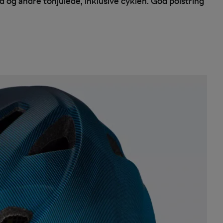
 og andre tohjulede, inklusive cyklen. God polstring