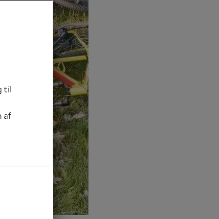
 til
 af