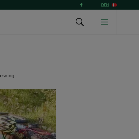
DEN
læsning