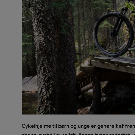
Cykelhjelme til børn og unge er generelt af fre
der er lavet til cykelløb. Begge typer er testet 