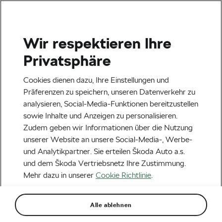
Wir respektieren Ihre
Veranstaltungen
Privatsphäre
Heilbronn
23.08.2026
Cookies dienen dazu, Ihre Einstellungen und
Lidl Deutschland Tour – Cycling Tour 2026
Präferenzen zu speichern, unseren Datenverkehr zu
analysieren, Social-Media-Funktionen bereitzustellen
Next
sowie Inhalte und Anzeigen zu personalisieren.
Zudem geben wir Informationen über die Nutzung
unserer Website an unsere Social-Media-, Werbe-
Aktuelles
und Analytikpartner. Sie erteilen Škoda Auto a.s.
Deutschland Tour 2024 –
und dem Škoda Vertriebsnetz Ihre Zustimmung.
Mehr dazu in unserer
Cookie Richtlinie
.
Mit großem Finale in
Saarbrücken
Alle ablehnen
Von
Škoda We Love Cycling